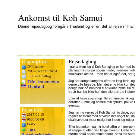
Ankomst til Koh Samui
Denne rejsedagbog foregår i Thailand og er en del af rejsen 'Thail
DagbogInfo
Rejsedagbog
2943 gange
I går ankom jeg til Koh Samui og er hermed b
planlagt min tur på nogen måde, hverken hvilke
2017-01-17 16:26:51
skal være afsted – men det er også det, der 
1. ud af 1 indlæg
Jeg har længe længdes efter en lang ferie, og 
Tilføj kommentar
gerne ville besøge. Men det er jo ikke kun det a
Thailand
penge nok på kontoen til at kunne nyde sin rej
tre år har jeg ikke haft den allerstørste indko
Efter at have sparet op i flere måneder fik jeg
derefter kunne jeg bestille min flybillet, pa
eventyr.
RejseInfo
Jeg har nu været på Koh Samui i to dage, og j
2017-01-15
regner bestemt med at være her noget tid, da 
skal have set mest muligt her inden jeg rejser
0000-00-00
Fie85
Efter jeg ankom på mit hotel tidligt om morge
Læs
at slappe af efter den lange flyvetur. Dette o
mødte også nogle englændere, og vi tog samme
Rejsebeskrivelse