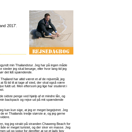
and 2017'.
egyndt min Thailandstur. Jeg har på ingen måde
 steder jeg skal besøge, eller hvor lang tid jeg
gør det lidt spændende.
Thailand har altid været et af de rejsemål, jeg
t få tid til at tage af sted, der skal også være
se fuldt ud. Men eftersom jeg lige har studeret i
mst.
 de sidste penge ved hjælp af et mindre lån, og
kke min backpack og rejse ud på mit spændende
eg kan kun sige, at jeg er meget begejstret. Jeg
de er Thailands tredje største ø, og jeg gerne
 videre.
nen, tog jeg strakt på stranden Chaweng Beach for
mråde er meget turistet, og der sker en masse. Jeg
n ud og spise for derefter at se et lady boy