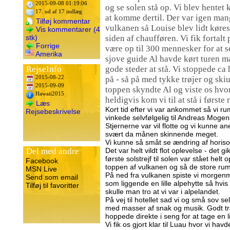
2015-09-08 01:19:06
og se solen stå op. Vi blev hentet 
17. ud af 17 indlæg
at komme dertil. Der var igen man
Tilføj kommentar
vulkanen så Louise blev lidt køre
Vis kommentarer (4
stk)
siden af chaufføren. Vi fik fortalt 
Forrige
være op til 300 mennesker for at s
Amerika
sjove guide Al havde kørt turen 
RejseInfo
gode steder at stå. Vi stoppede ca
2015-08-22
på - så på med tykke trøjer og ski
2015-09-09
toppen skyndte Al og viste os hvor
Hawaii2015
heldigvis kom vi til at stå i første
Læs
Kort tid efter vi var ankommet så vi ru
Rejsebeskrivelse
vinkede selvfølgelig til Andreas Mog
Stjernerne var vil flotte og vi kunne a
svært da månen skinnende meget.
Vi kunne så småt se ændring af horiso
Del med andre
Det var helt vildt flot oplevelse - det g
første solstrejf til solen var stået helt 
Facebook
toppen af vulkanen og så de store ru
MSN Live
På ned fra vulkanen spiste vi morgenma
Send som email
som liggende en lille alpehytte så hvis
Tilføj til favoritter
skulle man tro at vi var i alpelandet.
På vej til hotellet sad vi og små sov s
med masser af snak og musik. Godt træt
hoppede direkte i seng for at tage en li
Vi fik os gjort klar til Luau hvor vi hav