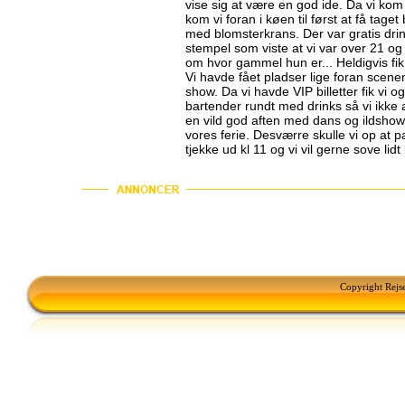
vise sig at være en god ide. Da vi kom 
kom vi foran i køen til først at få tage
med blomsterkrans. Der var gratis drin
stempel som viste at vi var over 21 og 
om hvor gammel hun er... Heldigvis fi
Vi havde fået pladser lige foran scene
show. Da vi havde VIP billetter fik vi
bartender rundt med drinks så vi ikke a
en vild god aften med dans og ildsho
vores ferie. Desværre skulle vi op at p
tjekke ud kl 11 og vi vil gerne sove lid
Copyright Rejs