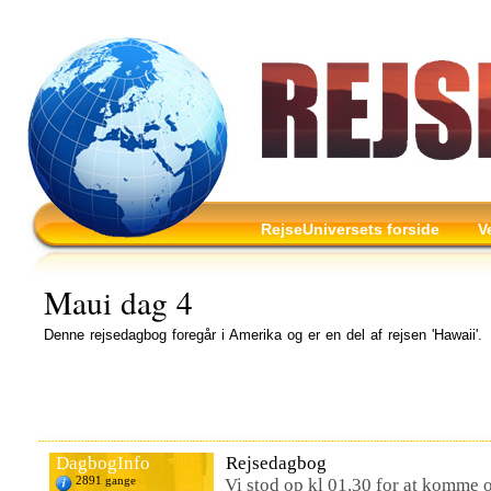
RejseUniversets forside
V
Maui dag 4
Denne rejsedagbog foregår i Amerika og er en del af rejsen 'Hawaii'.
DagbogInfo
Rejsedagbog
2891 gange
Vi stod op kl 01.30 for at komme 