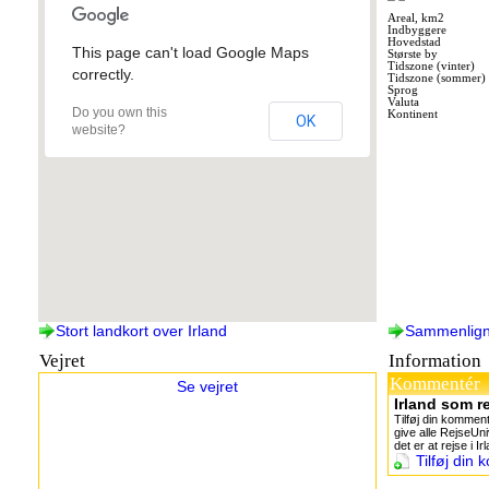
Areal, km2
Indbyggere
Hovedstad
This page can't load Google Maps
Største by
Tidszone (vinter)
correctly.
Tidszone (sommer)
Sprog
Valuta
Do you own this
Kontinent
OK
website?
Stort landkort over Irland
Sammenlign
Vejret
Information
Kommentér
Se vejret
Irland som r
Tilføj din komment
give alle RejseUni
det er at rejse i Ir
Tilføj din